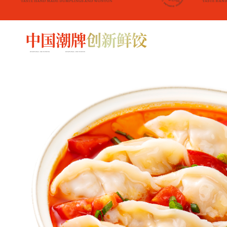
中国潮牌
创新鲜饺
DUMPLINGS AND WONTON
DUMPLINGS AND WONTON